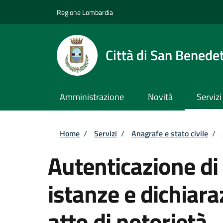
Salta al contenuto principale
Skip to footer content
Regione Lombardia
Città di San Benede
Amministrazione
Novità
Servizi
Briciole di pane
Home
/
Servizi
/
Anagrafe e stato civile
/
Autenticazione di 
istanze e dichiara
atto di notorietà