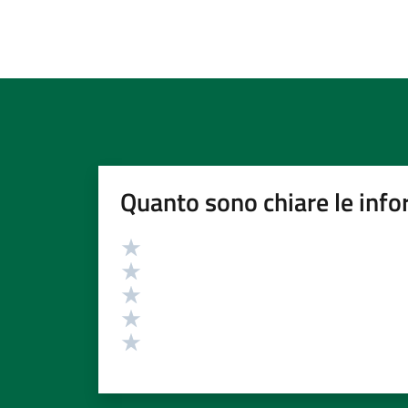
Quanto sono chiare le info
Valutazione
Valuta 5 stelle su 5
Valuta 4 stelle su 5
Valuta 3 stelle su 5
Valuta 2 stelle su 5
Valuta 1 stelle su 5