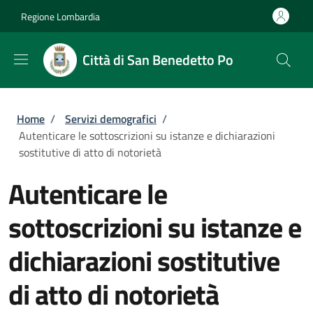
Salta al contenuto principale
Skip to footer content
Regione Lombardia
Città di San Benedetto Po
Briciole di pane
Home
/
Servizi demografici
/
Autenticare le sottoscrizioni su istanze e dichiarazioni
sostitutive di atto di notorietà
Autenticare le
sottoscrizioni su istanze e
dichiarazioni sostitutive
di atto di notorietà