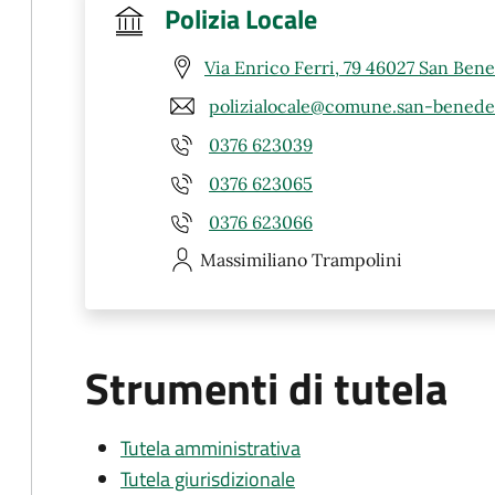
Polizia Locale
Via Enrico Ferri, 79 46027 San Ben
polizialocale@comune.san-benede
0376 623039
0376 623065
0376 623066
Massimiliano
Trampolini
Strumenti di tutela
Tutela amministrativa
Tutela giurisdizionale