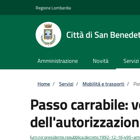
Salta al contenuto principale
Skip to footer content
Regione Lombardia
Città di San Benede
Amministrazione
Novità
Servizi
Briciole di pane
Home
/
Servizi
/
Mobilità e trasporti
/
Pas
Passo carrabile: 
dell'autorizzazio
(
urn:nir:presidente.repubblica:decreto:1992-12-16;495~ar