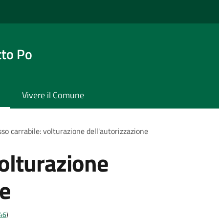
tto Po
Vivere il Comune
so carrabile: volturazione dell'autorizzazione
volturazione
ne
t46
)