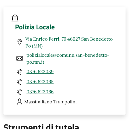
Polizia Locale
Via Enrico Ferri, 79 46027 San Benedetto
Po (MN)
polizialocale@comune.san-benedetto-
po.mn.it
0376 623039
0376 623065
0376 623066
Massimiliano
Trampolini
Strumenti di tutela