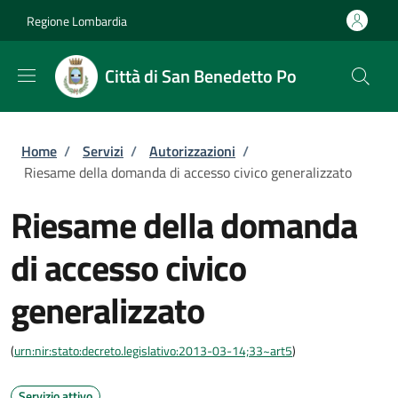
Salta al contenuto principale
Skip to footer content
Regione Lombardia
Città di San Benedetto Po
Briciole di pane
Home
/
Servizi
/
Autorizzazioni
/
Riesame della domanda di accesso civico generalizzato
Riesame della domanda
di accesso civico
generalizzato
(
urn:nir:stato:decreto.legislativo:2013-03-14;33~art5
)
Servizio attivo