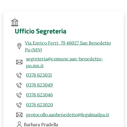
Ufficio Segreteria
Via Enrico Ferri, 79 46027 San Benedetto
Po (MN)
segreteria@comune.san-benedetto-
po.mn.it
0376 623031
0376 623049
0376 623046
0376 623020
protocollo.sanbenedetto@legalmailpa.it
Barbara
Pradella