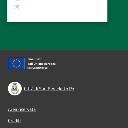
Valuta 1 stelle su 5
Città di San Benedetto Po
Footer menu
Area riservata
Crediti