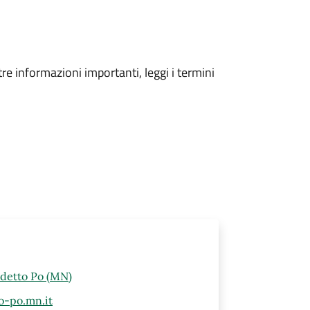
tre informazioni importanti, leggi i termini
edetto Po (MN)
o-po.mn.it