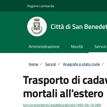
Salta al contenuto principale
Skip to footer content
Regione Lombardia
Città di San Benede
Amministrazione
Novità
Servizi
Briciole di pane
Home
/
Servizi
/
Anagrafe e stato civile
/
Trasporto di cadav
mortali all'estero
(
urn:nir:presidente.repubblica:decreto:1990-09-10;285
)