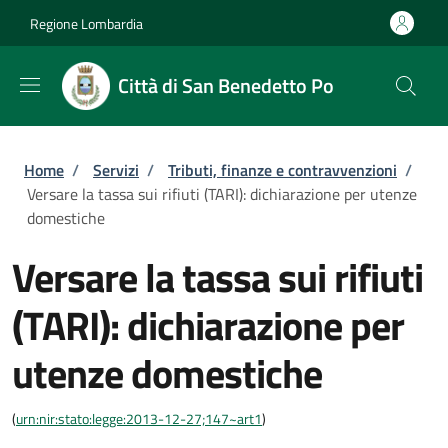
Salta al contenuto principale
Skip to footer content
Regione Lombardia
Città di San Benedetto Po
Briciole di pane
Home
/
Servizi
/
Tributi, finanze e contravvenzioni
/
Versare la tassa sui rifiuti (TARI): dichiarazione per utenze
domestiche
Versare la tassa sui rifiuti
(TARI): dichiarazione per
utenze domestiche
(
urn:nir:stato:legge:2013-12-27;147~art1
)