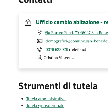
Ufficio cambio abitazione - r
Via Enrico Ferri, 79 46027 San Ben
demografici@comune.san-benedet
0376 623029
(telefono)
Cristina
Vincenzi
Strumenti di tutela
Tutela amministrativa
Tutela giurisdizionale