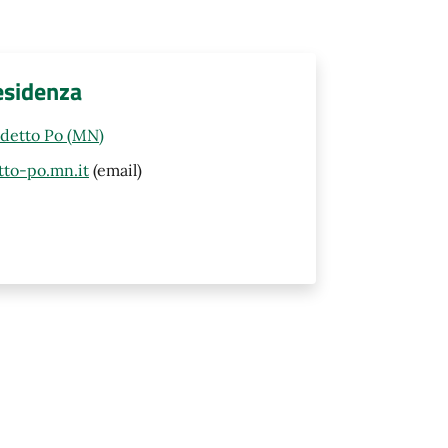
esidenza
edetto Po (MN)
to-po.mn.it
(email)