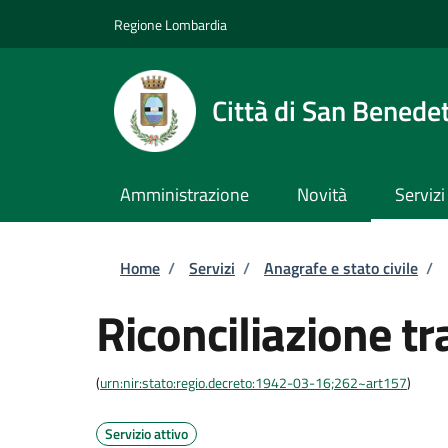
Salta al contenuto principale
Skip to footer content
Regione Lombardia
Città di San Benede
Amministrazione
Novità
Servizi
Briciole di pane
Home
/
Servizi
/
Anagrafe e stato civile
/
Riconciliazione tr
(
urn:nir:stato:regio.decreto:1942-03-16;262~art157
)
Servizio attivo