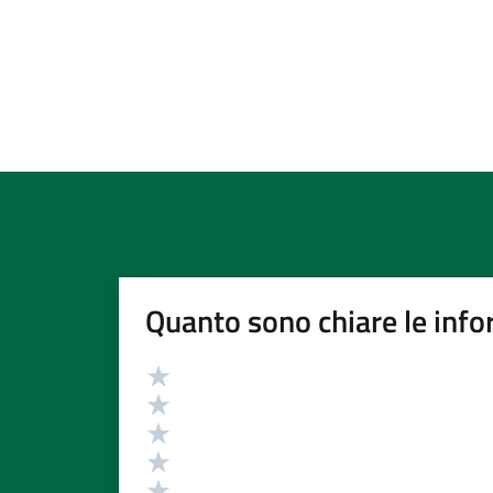
Quanto sono chiare le info
Valutazione
Valuta 5 stelle su 5
Valuta 4 stelle su 5
Valuta 3 stelle su 5
Valuta 2 stelle su 5
Valuta 1 stelle su 5