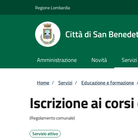
Salta al contenuto principale
Skip to footer content
Regione Lombardia
Città di San Benede
Amministrazione
Novità
Servizi
Briciole di pane
Home
/
Servizi
/
Educazione e formazione
Iscrizione ai cors
(Regolamento comunale)
Servizio attivo