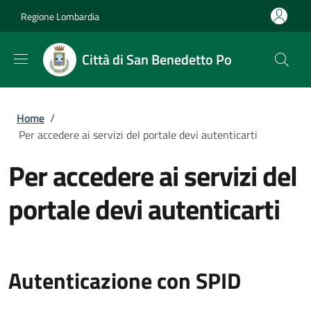
Salta al contenuto principale
Skip to footer content
Regione Lombardia
Città di San Benedetto Po
Briciole di pane
Home
/
Per accedere ai servizi del portale devi autenticarti
Per accedere ai servizi del
portale devi autenticarti
Autenticazione con SPID