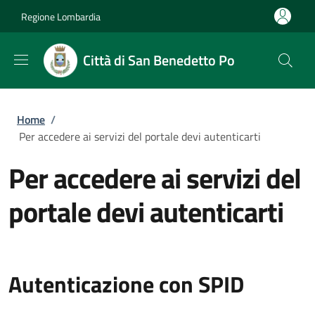
Salta al contenuto principale
Skip to footer content
Regione Lombardia
Città di San Benedetto Po
Briciole di pane
Home
/
Per accedere ai servizi del portale devi autenticarti
Per accedere ai servizi del
portale devi autenticarti
Autenticazione con SPID