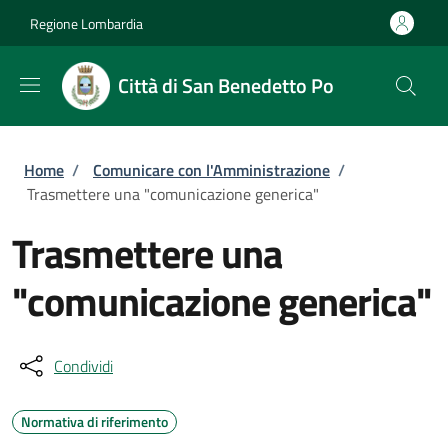
Salta al contenuto principale
Skip to footer content
Regione Lombardia
Città di San Benedetto Po
Briciole di pane
Home
/
Comunicare con l'Amministrazione
/
Trasmettere una "comunicazione generica"
Trasmettere una
"comunicazione generica"
Condividi
Normativa di riferimento