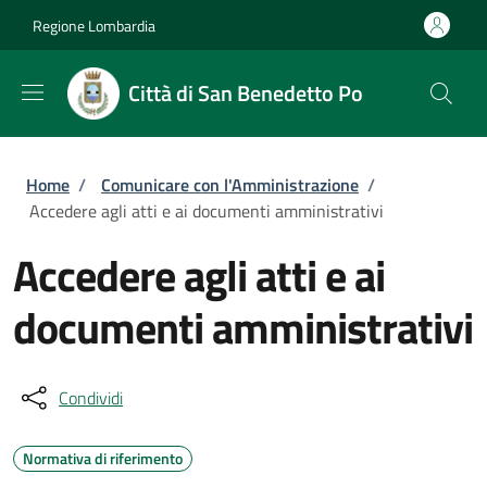
Salta al contenuto principale
Skip to footer content
Regione Lombardia
Città di San Benedetto Po
Briciole di pane
Home
/
Comunicare con l'Amministrazione
/
Accedere agli atti e ai documenti amministrativi
Accedere agli atti e ai
documenti amministrativi
Condividi
Normativa di riferimento